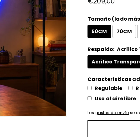
€209,00
habitual
Tamaño (lado más 
50CM
70CM
Respaldo:
Acrílico
Acrílico Transpar
Características ad
Regulable
R
Uso al aire libre
Los
gastos de envío
se ca
Selection will add
to