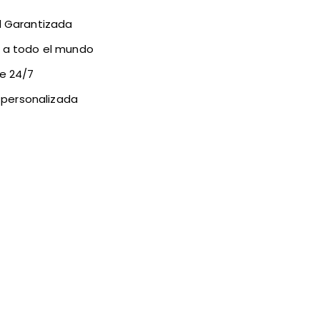
d Garantizada
y a todo el mundo
te 24/7
personalizada
ont Give Up" Letreros Neon
De
€209
00
€209,00