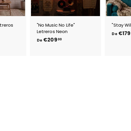
etreros
"No Music No Life"
"Stay Wi
Letreros Neon
€179
De
D
€209
00
De
e
€
2
0
9
,
0
0