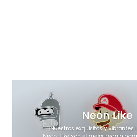
"Dont Give Up"
Letreros Neon
D
€209
00
De
e
€
2
0
9
,
0
0
Neon Like
¡Nuestros exquisitos y vibrantes 
Neon-Like son el mejor regalo para