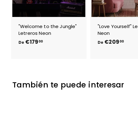
"Welcome to the Jungle"
"Love Yourself" L
Letreros Neon
Neon
D
D
€179
€209
00
00
De
De
e
e
€
€
1
2
7
0
9
9
También te puede interesar
,
,
0
0
0
0