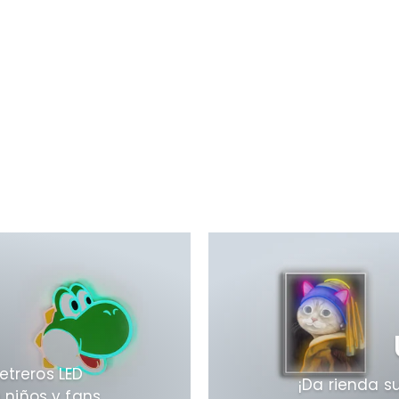
letreros LED
¡Da rienda s
 niños y fans