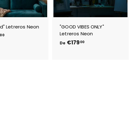
ld" Letreros Neon
"GOOD VIBES ONLY"
Letreros Neon
D
00
D
€179
e
00
De
e
€
€
1
1
7
7
9
9
,
,
0
0
0
0