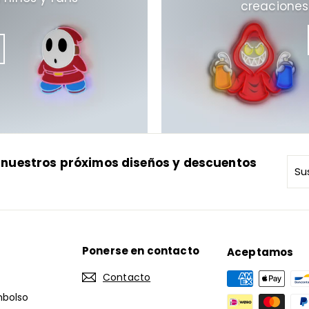
creaciones
ir nuestros próximos diseños y descuentos
Sus
Sus
a
nue
list
de
cor
Ponerse en contacto
Aceptamos
Contacto
mbolso