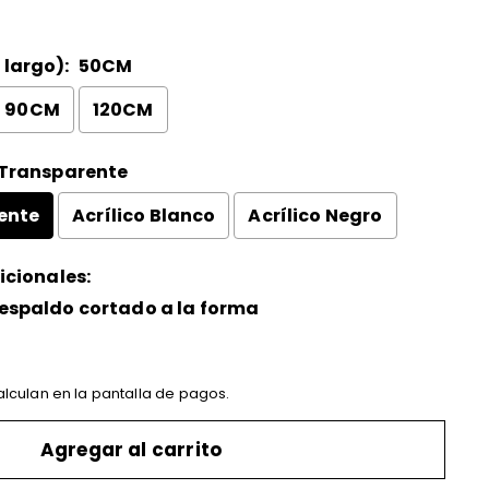
largo):
50CM
90CM
120CM
 Transparente
ente
Acrílico Blanco
Acrílico Negro
icionales:
espaldo cortado a la forma
lculan en la pantalla de pagos.
 the price
Agregar al carrito