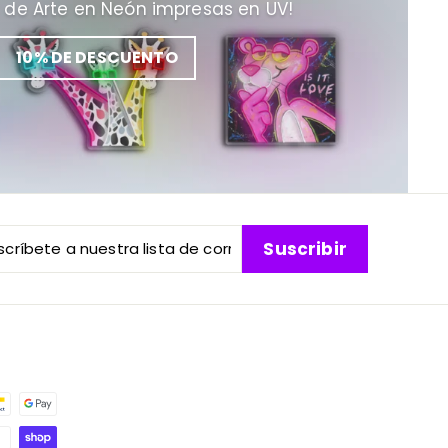
 de Arte en Neón impresas en UV!
10% DE DESCUENTO
críbete
cribir
Suscribir
stra
a
reo