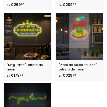
D
D
€269
€209
00
00
De
De
e
e
€
€
2
2
6
0
9
9
,
,
0
0
0
0
"King Pasta" Letrero de
"Plato de pasta italiana"
neón
Letrero de neón
D
D
€179
€329
00
00
De
De
e
e
€
€
1
3
7
2
9
9
,
,