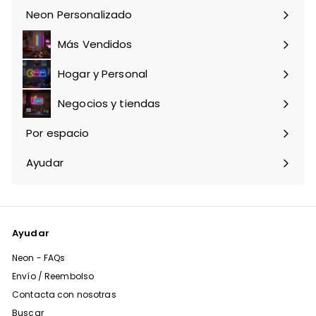
correo
Neon Personalizado
Más Vendidos
Hogar y Personal
Expandir
menú
Negocios y tiendas
Expandir
menú
Por espacio
Expandir
menú
Ayudar
Expandir
menú
Ayudar
Neon - FAQs
Envío / Reembolso
Contacta con nosotras
Buscar