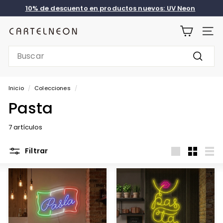
Ir
10% de descuento en productos nuevos: UV Neon
directamente
diapositivas
al
pausa
C
contenido
NAVE
A
Search
R
Buscar
T
E
Inicio
/
Colecciones
/
L
Pasta
N
E
7 artículos
O
Filtrar
N
Large
Small
List