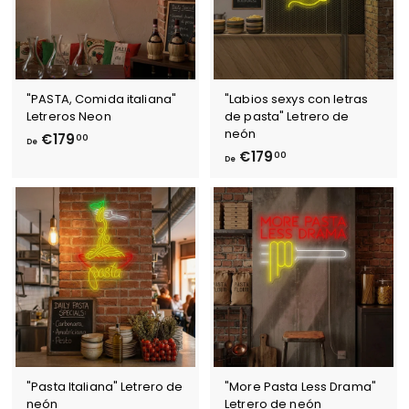
"PASTA, Comida italiana"
"Labios sexys con letras
Letreros Neon
de pasta" Letrero de
neón
D
€179
00
De
D
€179
e
00
De
e
€
€
1
1
7
7
9
9
,
,
0
0
0
0
"Pasta Italiana" Letrero de
"More Pasta Less Drama"
neón
Letrero de neón