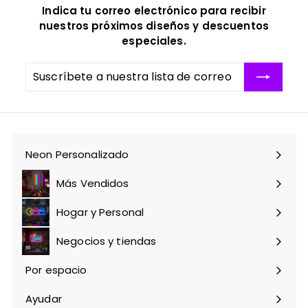
9
Indica tu correo electrónico para recibir
,
nuestros próximos diseños y descuentos
0
especiales.
0
Suscríbete
Suscribir
a
nuestra
lista
de
correo
Neon Personalizado
Más Vendidos
Hogar y Personal
Expandir
menú
Negocios y tiendas
Expandir
menú
Por espacio
Expandir
menú
Ayudar
Expandir