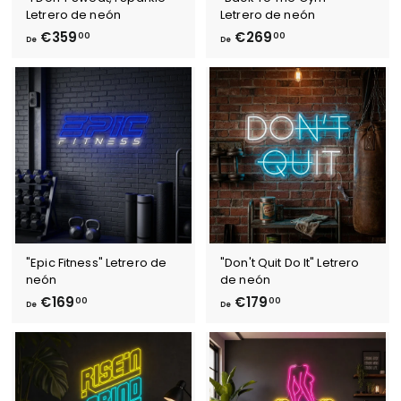
Letrero de neón
Letrero de neón
D
D
€359
€269
00
00
De
De
e
e
€
€
3
2
5
6
9
9
,
,
0
0
0
0
"Epic Fitness" Letrero de
"Don't Quit Do It" Letrero
neón
de neón
D
D
€169
€179
00
00
De
De
e
e
€
€
1
1
6
7
9
9