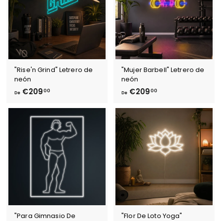
,
,
0
0
0
0
"Rise'n Grind" Letrero de
"Mujer Barbell" Letrero de
neón
neón
D
D
€209
€209
00
00
De
De
e
e
€
€
2
2
0
0
9
9
,
,
0
0
0
0
"Para Gimnasio De
"Flor De Loto Yoga"