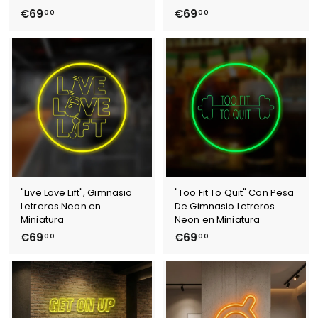
€
€
€69
€69
00
00
6
6
9
9
,
,
0
0
0
0
"Live Love Lift", Gimnasio
"Too Fit To Quit" Con Pesa
Letreros Neon en
De Gimnasio Letreros
Miniatura
Neon en Miniatura
€
€
€69
€69
00
00
6
6
9
9
,
,
0
0
0
0