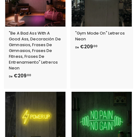
"Be A Bad Ass With A
"Gym Mode On" Letreros
Good Ass, Decoración De
Neon
Gimnasios, Frases De
D
€209
00
De
Gimnasios, Frases De
e
Fitness, Frases De
€
Entrenamiento" Letreros
2
Neon
0
D
€209
00
De
9
e
,
€
0
2
0
0
9
,
0
0