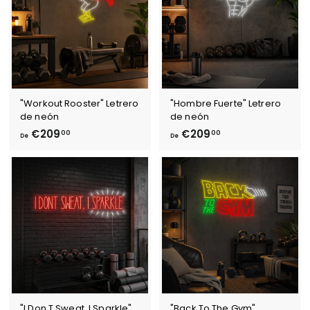
9
,
,
0
0
0
0
"Workout Rooster" Letrero
"Hombre Fuerte" Letrero
de neón
de neón
D
D
€209
€209
00
00
De
De
e
e
€
€
2
2
0
0
9
9
,
,
0
0
0
0
"I Don T Sweat, I Sparkle"
"Back To The Gym"