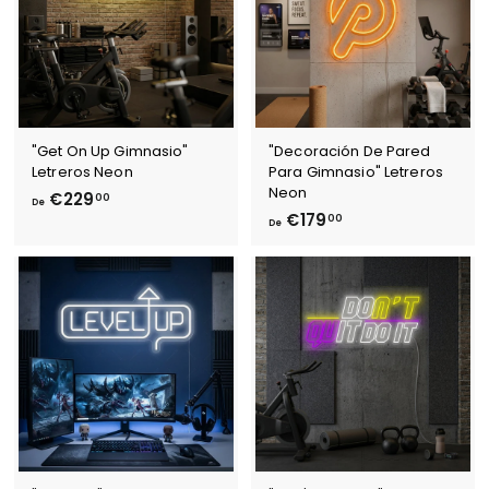
"Get On Up Gimnasio"
"Decoración De Pared
Letreros Neon
Para Gimnasio" Letreros
Neon
D
€229
00
De
D
€179
e
00
De
e
€
€
2
1
2
7
9
9
,
,
0
0
0
0