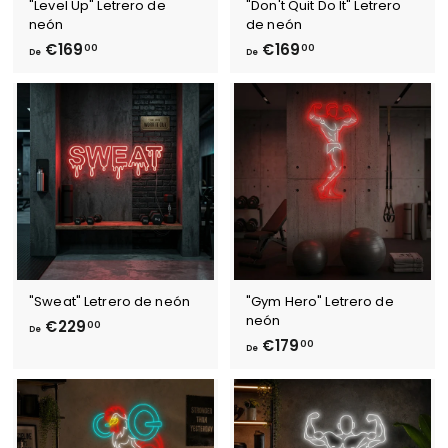
"Level Up" Letrero de
"Don't Quit Do It" Letrero
neón
de neón
D
D
€169
€169
00
00
De
De
e
e
€
€
1
1
6
6
9
9
,
,
0
0
0
0
"Sweat" Letrero de neón
"Gym Hero" Letrero de
neón
D
€229
00
De
D
€179
e
00
De
e
€
€
2
1
2
7
9