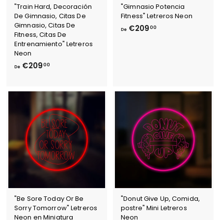
"Train Hard, Decoración
"Gimnasio Potencia
De Gimnasio, Citas De
Fitness" Letreros Neon
Gimnasio, Citas De
D
€209
00
De
Fitness, Citas De
e
Entrenamiento" Letreros
€
Neon
2
D
€209
00
De
0
e
9
€
,
2
0
0
0
9
,
0
0
"Be Sore Today Or Be
"Donut Give Up, Comida,
Sorry Tomorrow" Letreros
postre" Mini Letreros
Neon en Miniatura
Neon