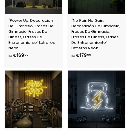
"Power Up, Decoración
"No Pain No Gain,
De Gimnasio, Frases De
Decoración De Gimnasia,
Gimnasio, Frases De
Frases De Gimnasia,
Fitness, Frases De
Frases De Fitness, Frases
Entrenamiento" Letreros
De Entrenamiento"
Neon
Letreros Neon
D
D
€169
€179
00
00
De
De
e
e
€
€
1
1
6
7
9
9
,
,
0
0
0
0