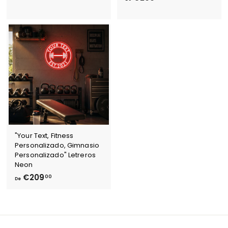
€
e
1
€
6
2
9
0
,
9
0
,
0
0
0
"Your Text, Fitness
Personalizado, Gimnasio
Personalizado" Letreros
Neon
D
€209
00
De
e
€
2
0