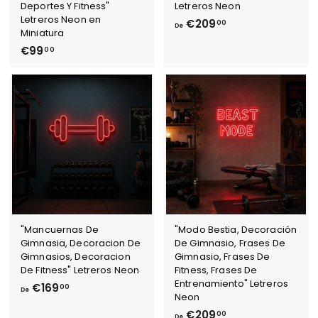
Deportes Y Fitness"
Letreros Neon
Letreros Neon en
D
€209
00
De
Miniatura
e
€
€99
00
€
9
2
9
0
,
9
0
,
0
0
0
"Mancuernas De
"Modo Bestia, Decoración
Gimnasia, Decoracion De
De Gimnasio, Frases De
Gimnasios, Decoracion
Gimnasio, Frases De
De Fitness" Letreros Neon
Fitness, Frases De
Entrenamiento" Letreros
D
€169
00
De
Neon
e
D
€209
00
De